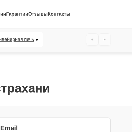
ции
Гарантии
Отзывы
Контакты
нвейерная печь
страхани
Email