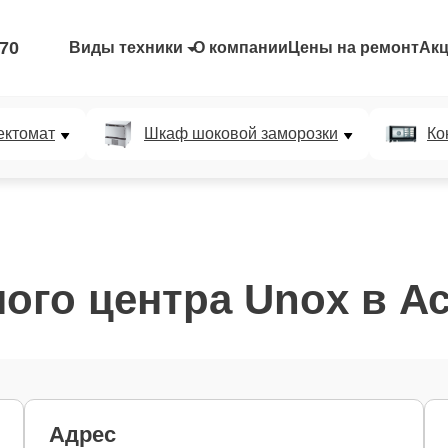
-70
Виды техники
О компании
Цены на ремонт
Ак
ектомат
Шкаф шоковой заморозки
Ко
ого центра Unox в А
Адрес