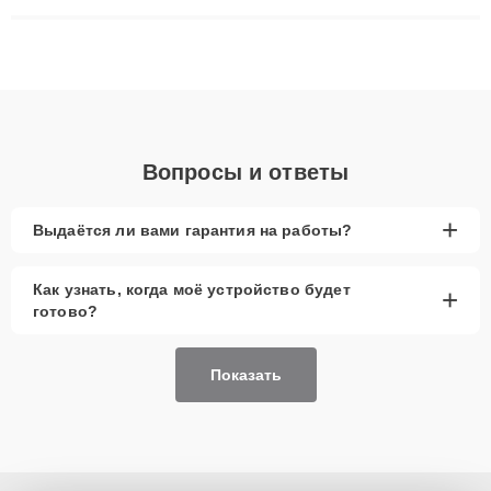
ремонта после залития и восстановления данных. Благодаря
высокой квалификации и ответственному подходу клиенты
получают быстрый, качественный ремонт и понятные
объяснения по результатам диагностики.
Вопросы и ответы
+
Выдаётся ли вами гарантия на работы?
Как узнать, когда моё устройство будет
+
готово?
Показать