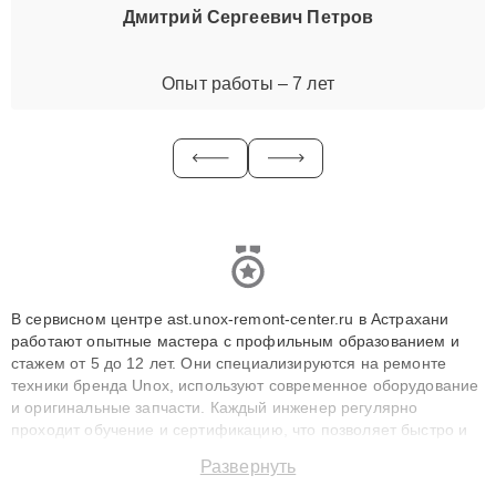
Дмитрий Сергеевич Петров
Опыт работы – 7 лет
В сервисном центре ast.unox-remont-center.ru в Астрахани
работают опытные мастера с профильным образованием и
стажем от 5 до 12 лет. Они специализируются на ремонте
техники бренда Unox, используют современное оборудование
и оригинальные запчасти. Каждый инженер регулярно
проходит обучение и сертификацию, что позволяет быстро и
точноdiagnostikировать поломки и восстанавливать технику с
Развернуть
сохранением гарантии до 3 лет. Наши мастера решают
сложные случаи: от замены матриц и материнских плат до