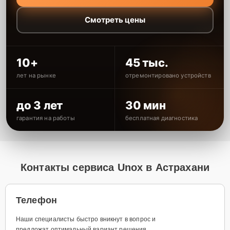
Смотреть цены
10+
45 тыс.
лет на рынке
отремонтировано устройств
до 3 лет
30 мин
гарантия на работы
бесплатная диагностика
Контакты сервиса Unox в Астрахани
Телефон
Наши специалисты быстро вникнут в вопрос и
предложат оптимальный вариант решения