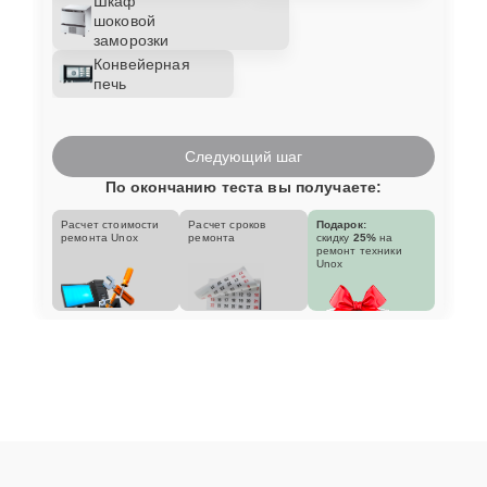
Шкаф
шоковой
заморозки
Конвейерная
печь
Следующий шаг
По окончанию теста вы получаете:
Расчет стоимости
Расчет сроков
Подарок:
ремонта Unox
ремонта
скидку
25%
на
ремонт техники
Unox