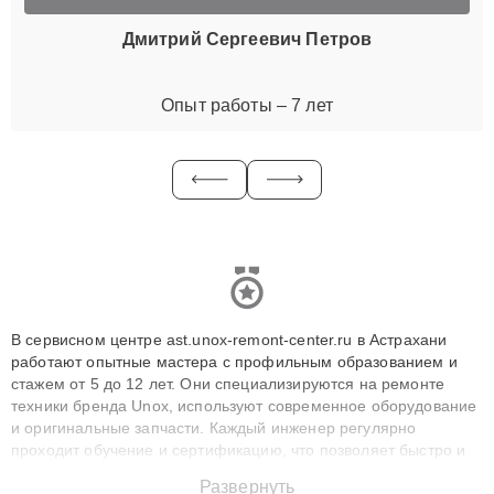
Дмитрий Сергеевич Петров
Опыт работы – 7 лет
В сервисном центре ast.unox-remont-center.ru в Астрахани
работают опытные мастера с профильным образованием и
стажем от 5 до 12 лет. Они специализируются на ремонте
техники бренда Unox, используют современное оборудование
и оригинальные запчасти. Каждый инженер регулярно
проходит обучение и сертификацию, что позволяет быстро и
точноdiagnostikировать поломки и восстанавливать технику с
Развернуть
сохранением гарантии до 3 лет. Наши мастера решают