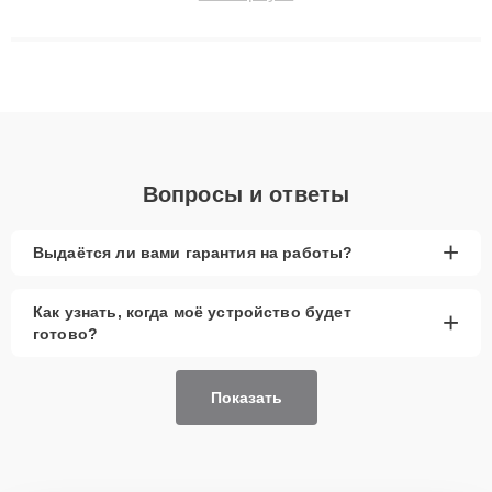
сложные случаи: от замены матриц и материнских плат до
ремонта после залития и восстановления данных. Благодаря
высокой квалификации и ответственному подходу клиенты
получают быстрый, качественный ремонт и понятные
объяснения по результатам диагностики.
Вопросы и ответы
+
Выдаётся ли вами гарантия на работы?
Как узнать, когда моё устройство будет
+
готово?
Показать