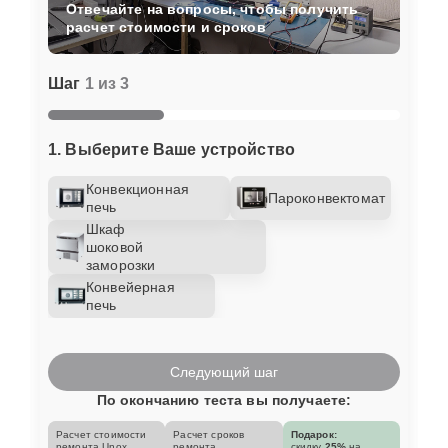
Отвечайте на вопросы, чтобы получить
расчет стоимости и сроков
Шаг
1 из 3
1. Выберите Ваше устройство
Конвекционная
Пароконвектомат
печь
Шкаф
шоковой
заморозки
Конвейерная
печь
Следующий шаг
По окончанию теста вы получаете:
Расчет стоимости
Расчет сроков
Подарок:
ремонта Unox
ремонта
скидку
25%
на