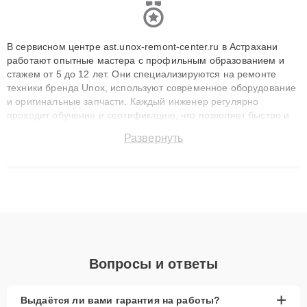
В сервисном центре ast.unox-remont-center.ru в Астрахани
работают опытные мастера с профильным образованием и
стажем от 5 до 12 лет. Они специализируются на ремонте
техники бренда Unox, используют современное оборудование
и оригинальные запчасти. Каждый инженер регулярно
проходит обучение и сертификацию, что позволяет быстро и
точноdiagnostikировать поломки и восстанавливать технику с
Развернуть
сохранением гарантии до 3 лет. Наши мастера решают
сложные случаи: от замены матриц и материнских плат до
ремонта после залития и восстановления данных. Благодаря
высокой квалификации и ответственному подходу клиенты
получают быстрый, качественный ремонт и понятные
объяснения по результатам диагностики.
Вопросы и ответы
+
Выдаётся ли вами гарантия на работы?